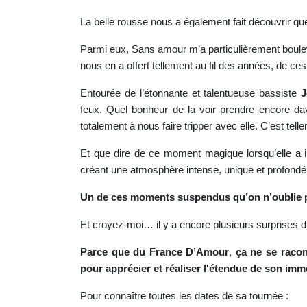
La belle rousse nous a également fait découvrir q
Parmi eux, Sans amour m’a particulièrement boule
nous en a offert tellement au fil des années, de c
Entourée de l’étonnante et talentueuse bassiste
J
feux. Quel bonheur de la voir prendre encore dav
totalement à nous faire tripper avec elle. C’est tell
Et que dire de ce moment magique lorsqu’elle a in
créant une atmosphère intense, unique et profon
Un
de
ces
moments
suspendus
qu’on
n’oublie
Et croyez-moi… il y a encore plusieurs surprises d
Parce
que
du
France
D’Amour
,
ça
ne
se
racon
pour
apprécier
et
réaliser
l'étendue
de
son
imm
Pour connaître toutes les dates de sa tournée :