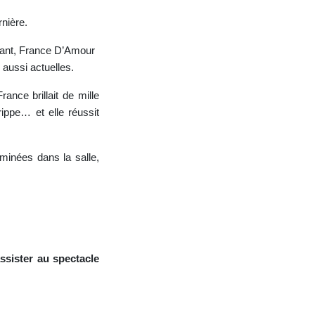
rnière.
tant, France D’Amour
 aussi actuelles.
France brillait de mille
ippe… et elle réussit
minées dans la salle,
ssister
au
spectacle