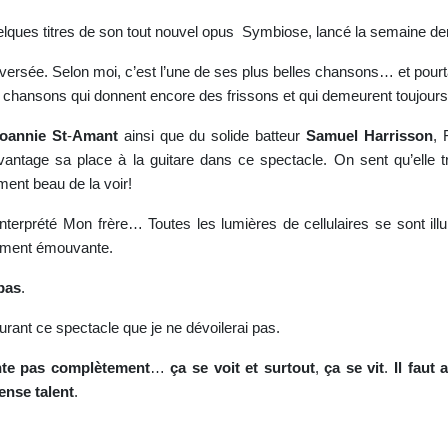
uelques titres de son tout nouvel opus Symbiose, lancé la semaine de
versée. Selon moi, c’est l’une de ses plus belles chansons… et pour
es chansons qui donnent encore des frissons et qui demeurent toujours
oannie
St
-
Amant
ainsi que du solide batteur
Samuel
Harrisson
, 
antage sa place à la guitare dans ce spectacle. On sent qu’elle tr
ement beau de la voir!
terprété Mon frère… Toutes les lumières de cellulaires se sont illu
dément émouvante.
pas
.
urant ce spectacle que je ne dévoilerai pas.
te
pas
complètement
…
ça
se
voit
et
surtout
,
ça
se
vit
.
Il
faut
a
ense
talent
.