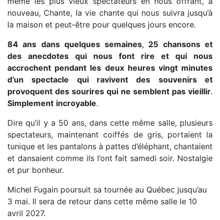
même les plus vieux spectateurs en nous offrant, à
nouveau, Chante, la vie chante qui nous suivra jusqu’à
la maison et peut-être pour quelques jours encore.
84
ans
dans
quelques
semaines
,
25
chansons
et
des
anecdotes
qui
nous
font
rire
et
qui
nous
accrochent
pendant
les
deux
heures
vingt
minutes
d’un
spectacle
qui
ravivent
des
souvenirs
et
provoquent
des
sourires
qui
ne
semblent
pas
vieillir
.
Simplement
incroyable
.
Dire qu’il y a 50 ans, dans cette même salle, plusieurs
spectateurs, maintenant coiffés de gris, portaient la
tunique et les pantalons à pattes d’éléphant, chantaient
et dansaient comme ils l’ont fait samedi soir. Nostalgie
et pur bonheur.
Michel Fugain poursuit sa tournée au Québec jusqu’au
3 mai. Il sera de retour dans cette même salle le 10
avril 2027.