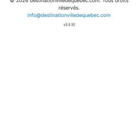
© 2026 destinationvilledequebec.com. Tous droits
réservés.
info@destinationvilledequebec.com
v3.5.10