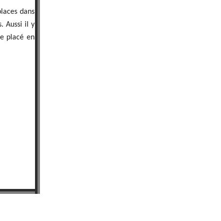
places dans
 Aussi il y
re placé en