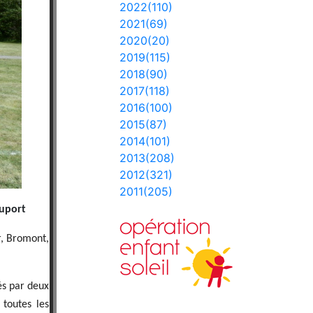
2022(110)
2021(69)
2020(20)
2019(115)
2018(90)
2017(118)
2016(100)
2015(87)
2014(101)
2013(208)
2012(321)
2011(205)
auport
r, Bromont,
és par deux
toutes les