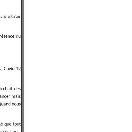
urs artistes
présence du
la Covid 19
erchait des
vancer mais
 Quand nous
né que tout