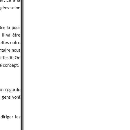
rvice à la
ngées selon
tre là pour
 Il va être
lettes notre
ntaire nous
 festif. On
le concept.
 on regarde
s gens vont
diriger les