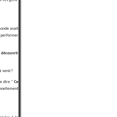
s ces gens-
monde avait
e performer
 découvrir
à venir?
e dire ‘’
Ce
onnellement