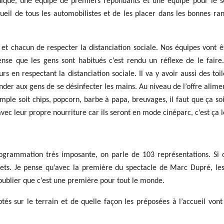
ique, une équipe de premiers répondants et une équipe pour le se
ccueil de tous les automobilistes et de les placer dans les bonnes ra
t chacun de respecter la distanciation sociale. Nos équipes vont ê
e que les gens sont habitués c’est rendu un réflexe de le faire.
rs en respectant la distanciation sociale. Il va y avoir aussi des toi
nder aux gens de se désinfecter les mains. Au niveau de l’offre alime
mple soit chips, popcorn, barbe à papa, breuvages, il faut que ça soit
vec leur propre nourriture car ils seront en mode cinéparc, c’est ça 
rogrammation très imposante, on parle de 103 représentations. Si
llets. Je pense qu’avec la première du spectacle de Marc Dupré, le
 oublier que c’est une première pour tout le monde.
és sur le terrain et de quelle façon les préposées à l’accueil vont 