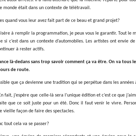
ent aussi arrêtés. Il a fallu attendre que la machine reparte pour tou
 le monde était dans un contexte de télétravail.
stes quand vous leur avez fait part de ce beau et grand projet?
misère à remplir la programmation, je peux vous le garantir. Tout le 
e si c’est dans un contexte d’automobiles. Les artistes ont envie d
ntinuer à rester actifs.
nce là-dedans sans trop savoir comment ça va être. On va tous le
ours de route.
possible que ça devienne une tradition qui se perpétue dans les années 
 fait, j’espère que celle-là sera l’unique édition et c’est ce que j’aim
te que ce soit juste pour un été. Donc il faut venir le vivre. Pers
e vieille façon de faire des spectacles.
c tout cela va se passer?