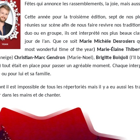
Fêtes qui annonce les rassemblements, la joie, mais auss
Cette année pour la troisième édition, sept de nos plu
réunies sur scène afin de nous faire revivre nos traditio
duo ou en groupe, ils ont interprété nos plus beaux cl
jour de l’an. Que ce soit
Marie Michèle Desrosiers
qu
most wonderful time of the year
) Marie-Élaine Thiber
 neige)
Christian-Marc Gendron
(Marie-Noel),
Brigitte Boisjoli
(I’ll
e) tout était en place pour passer un agréable moment. Chaque inter
ou pour lui et sa famille.
il est impossible de tous les répertoriés mais il y a eu aussi les tr
r dans les mains et de chanter.