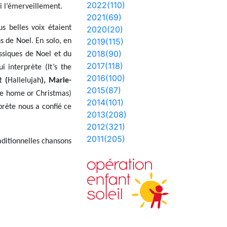
2022(110)
i l’émerveillement.
2021(69)
s belles voix étaient
2020(20)
2019(115)
ns de Noel. En solo, en
2018(90)
assiques de Noel et du
2017(118)
i interprète (It’s the
2016(100)
t (
Hallelujah
), Marie-
2015(87)
 be home or Christmas)
2014(101)
prète nous a confié ce
2013(208)
2012(321)
2011(205)
aditionnelles chansons