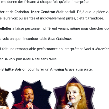
le me donne des frissons à chaque fois qu’elle l’interprète.
ier
et de
Christian- Marc Gendron
était parfait. Déjà que la pièce v
é leurs voix puissantes et incroyablement justes, c’était grandiose.
lletier
a laissé personne indifférent venant même nous chercher qu
sa voix unique l’incontournable
Blue Christmas
.
t fait une remarquable performance en interprétant
Noel à Jérusal
c sa voix puissante a été sans faille.
e
Brigitte Boisjoli
pour livrer un
Amazing Grace
aussi juste.