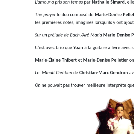
L’amour a pris son temps
par
Nathalie Simard
, el
The prayer
le duo composé de
Marie-Denise Pellet
les premières notes, imaginez lorsqu’ils y ont ajout
Sur un prélude de Bach /Avé
Maria
Marie-Denise Pe
C’est avec brio que
Yoan
à la guitare a livré avec 
Marie-Élaine Thibert
et
Marie-Denise Pelletier
on
Le Minuit Chrétien
de
Christian-Marc Gendron
ave
On
ne pouvait pas trouver meilleure interprète qu