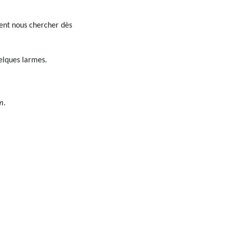
ient nous chercher dès
elques larmes.
em
.