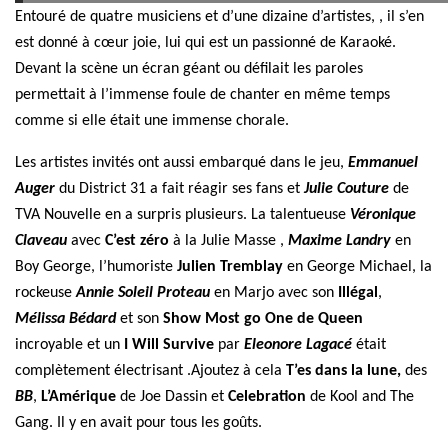
Entouré de quatre musiciens
et d’une dizaine d’artistes, , il s’en
est
donné à cœur joie, lui qui est un passionné de Karaoké.
Devant la scène un
écran géant ou défilait les paroles
permettait à l’immense foule de chanter en même temps
comme si elle était une immense chorale.
Les artistes invités ont aussi embarqué dans le jeu,
Emmanuel
Auger
du District 31 a fait réagir ses fans et
Julie Couture
de
TVA Nouvelle
en a surpris plusieurs.
La talentueuse
Véronique
Claveau
avec
C’est zéro
à la
Julie Masse ,
Maxime Landry
en
Boy George, l’humoriste
Julien Tremblay
en George Michael, la
rockeuse
Annie Soleil Proteau
en Marjo avec son
Illégal
,
Mélissa Bédard
et son
Show Most go One de
Queen
incroyable et un
I Will Survive
par
Eleonore Lagacé
était
complètement électrisant .Ajoutez à cela
T’es dans la lune,
des
BB
,
L’Amérique
de Joe Dassin et
Celebration
de
Kool and The
Gang. Il y en avait pour tous les goûts.