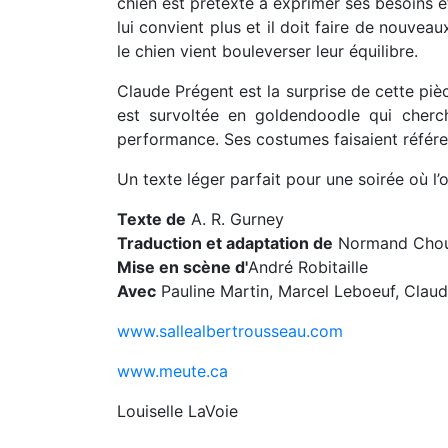
chien est prétexte à exprimer ses besoins et
lui convient plus et il doit faire de nouve
le chien vient bouleverser leur équilibre.
Claude Prégent est la surprise de cette pièc
est survoltée en goldendoodle qui cherc
performance. Ses costumes faisaient référen
Un texte léger parfait pour une soirée où l’o
Texte de
A. R. Gurney
Traduction et adaptation de
Normand Chou
Mise en scène d'
André Robitaille
Avec
Pauline Martin, Marcel Leboeuf, Clau
www.sallealbertrousseau.com
www.meute.ca
Louiselle LaVoie