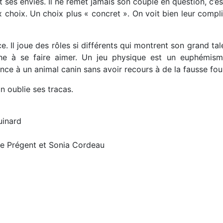
 ses envies. Il ne remet jamais son couple en question, c’es
aux choix. Un choix plus « concret ». On voit bien leur comp
e. Il joue des rôles si différents qui montrent son grand ta
he à se faire aimer. Un jeu physique est un euphémism
ce à un animal canin sans avoir recours à de la fausse fou
n oublie ses tracas.
inard
de Prégent et Sonia Cordeau