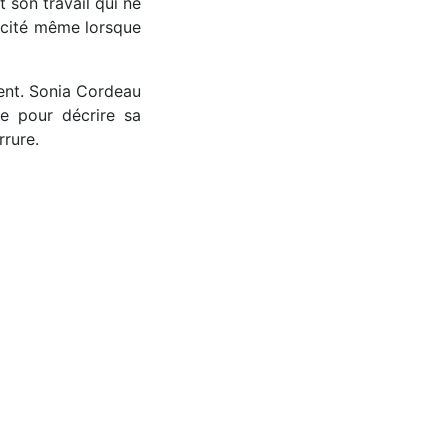
t son travail qui ne
licité même lorsque
lent. Sonia Cordeau
e pour décrire sa
rrure.